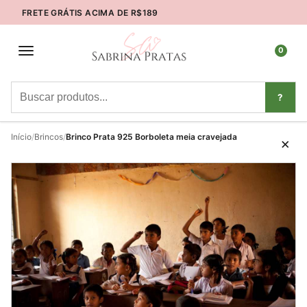
FRETE GRÁTIS ACIMA DE R$189
É NOVA AQUI? USE O CUPOM
0
Iniciar sess
?
Início
/
Brincos
/
Brinco Prata 925 Borboleta meia cravejada
×